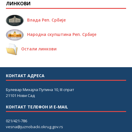
ЛИНКОВИ
Влада Реп. Србије
Народна скупштина Реп. Србије
Остали линкови
КОНТАКТ АДРЕСА
Булевар Михајла Пупина 10, III спрат
21101 Нови Сад
КОНТАКТ ТЕЛЕФОН И E-MAIL
021/421-786
vesna@juznobacki.okrug.gov.rs